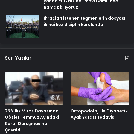
yanda YPG biz de Emevi Camii’nde
namaz kılıyoruz
İhraçları istenen teğmenlerin dosyası
ikinci kez disiplin kurulunda
Son Yazılar
25 Yıllık Miras Davasında
Ortopodoloji İle Diyabetik
Gözler Temmuz Ayındaki
Ayak Yarası Tedavisi
Karar Duruşmasına
Çevrildi