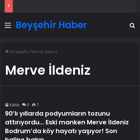
Beyşehir Haber
Menü
A
Anasayfa
/
Merve İldeniz
Merve İldeniz
Editör
0
7
90’lı yıllarda podyumların tozunu
attırıyordu… Eski manken Merve İldeniz
Bodrum’da köy hayatı yaşıyor! Son
haline bakın…