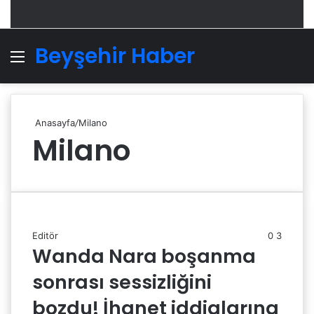
Beyşehir Haber
Menü
A
Anasayfa
/
Milano
Milano
Editör
0
3
Wanda Nara boşanma
sonrası sessizliğini
bozdu! İhanet iddialarına