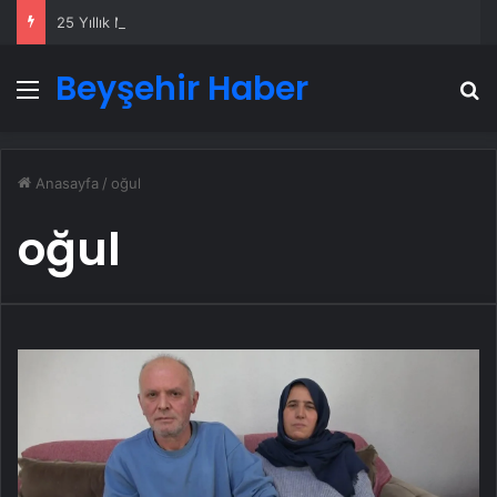
25 Yıllık Miras Davasında Gözler Temmuz Ayındaki Karar Duruşmasına Çevrildi
Beyşehir Haber
Menü
A
Anasayfa
/
oğul
oğul