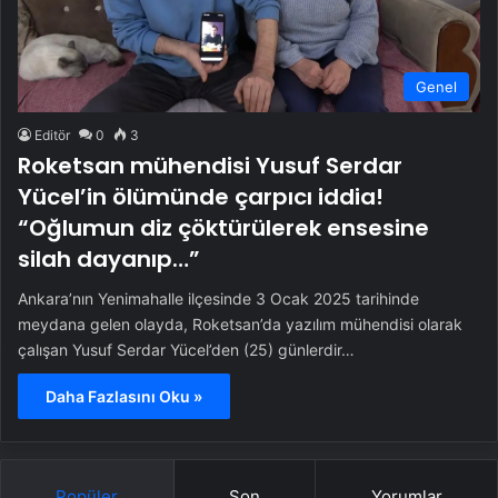
Genel
Editör
0
3
Roketsan mühendisi Yusuf Serdar
Yücel’in ölümünde çarpıcı iddia!
“Oğlumun diz çöktürülerek ensesine
silah dayanıp…”
Ankara’nın Yenimahalle ilçesinde 3 Ocak 2025 tarihinde
meydana gelen olayda, Roketsan’da yazılım mühendisi olarak
çalışan Yusuf Serdar Yücel’den (25) günlerdir…
Daha Fazlasını Oku »
Popüler
Son
Yorumlar