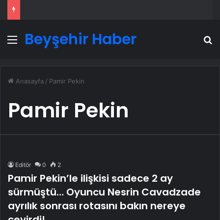
Beyşehir Haber
Menü
A
Anasayfa
/
Pamir Pekin
Pamir Pekin
Editör
0
2
Pamir Pekin’le ilişkisi sadece 2 ay
sürmüştü… Oyuncu Nesrin Cavadzade
ayrılık sonrası rotasını bakın nereye
çevirdi!