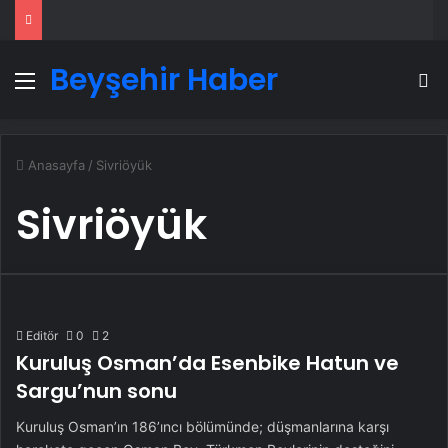
Beyşehir Haber
Menü
A
Anasayfa
/
Sivriöyük
Sivriöyük
Editör
0
2
Kuruluş Osman’da Esenbike Hatun ve
Sargu’nun sonu
Kuruluş Osman’ın 186’ıncı bölümünde; düşmanlarına karşı