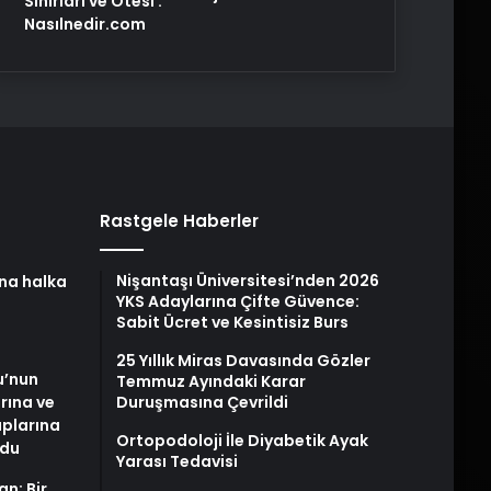
Sınırları ve Ötesi :
Nasılnedir.com
Rastgele Haberler
Nişantaşı Üniversitesi’nden 2026
na halka
YKS Adaylarına Çifte Güvence:
Sabit Ücret ve Kesintisiz Burs
25 Yıllık Miras Davasında Gözler
u’nun
Temmuz Ayındaki Karar
arına ve
Duruşmasına Çevrildi
plarına
Ortopodoloji İle Diyabetik Ayak
ldu
Yarası Tedavisi
an: Bir