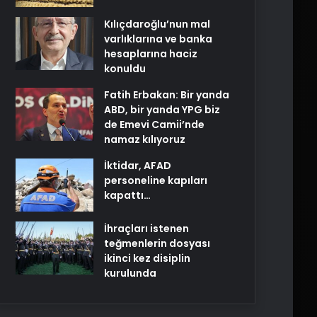
Kılıçdaroğlu’nun mal
varlıklarına ve banka
hesaplarına haciz
konuldu
Fatih Erbakan: Bir yanda
ABD, bir yanda YPG biz
de Emevi Camii’nde
namaz kılıyoruz
İktidar, AFAD
personeline kapıları
kapattı…
İhraçları istenen
teğmenlerin dosyası
ikinci kez disiplin
kurulunda