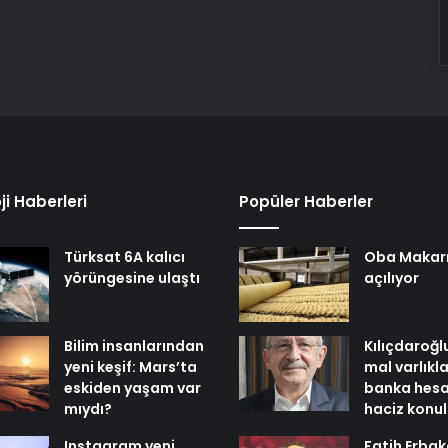
ji Haberleri
Popüler Haberler
Türksat 6A kalıcı
Oba Makar
yörüngesine ulaştı
açılıyor
Bilim insanlarından
Kılıçdaroğl
yeni keşif: Mars’ta
mal varlıkl
eskiden yaşam var
banka hesa
mıydı?
haciz konu
Instagram yeni
Fatih Erbak