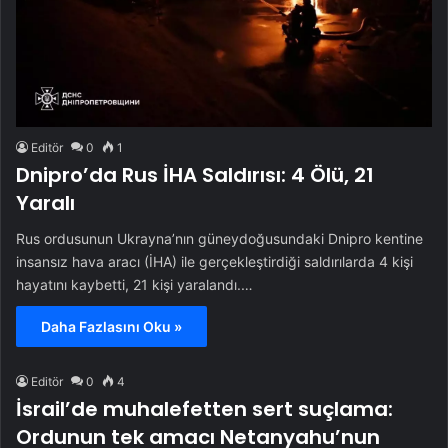
Editör
0
1
Dnipro’da Rus İHA Saldırısı: 4 Ölü, 21
Yaralı
Rus ordusunun Ukrayna’nın güneydoğusundaki Dnipro kentine
insansız hava aracı (İHA) ile gerçekleştirdiği saldırılarda 4 kişi
hayatını kaybetti, 21 kişi yaralandı.…
Daha Fazlasını Oku »
Editör
0
4
İsrail’de muhalefetten sert suçlama:
Ordunun tek amacı Netanyahu’nun