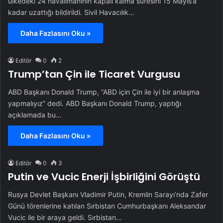
ülkedeki 24 havalimanının kapalı kalma süresini 15 Mayıs’a
kadar uzattığı bildirildi. Sivil Havacılık…
Daha Fazlasını Oku »
Editör
0
2
Trump’tan Çin ile Ticaret Vurgusu
ABD Başkanı Donald Trump, “ABD için Çin ile iyi bir anlaşma
yapmalıyız” dedi. ABD Başkanı Donald Trump, yaptığı
açıklamada bu…
Daha Fazlasını Oku »
Editör
0
3
Putin ve Vucic Enerji İşbirliğini Görüştü
Rusya Devlet Başkanı Vladimir Putin, Kremlin Sarayı’nda Zafer
Günü törenlerine katılan Sırbistan Cumhurbaşkanı Aleksandar
Vucic ile bir araya geldi. Sırbistan…