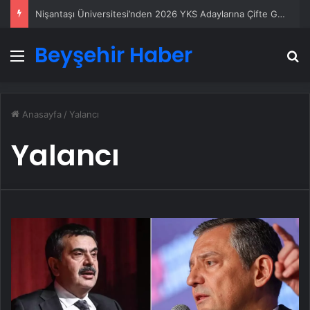
Nişantaşı Üniversitesi’nden 2026 YKS Adaylarına Çifte Güvence: Sabit Ücret ve Kesintisiz Burs
Beyşehir Haber
Menü
A
Anasayfa
/
Yalancı
Yalancı