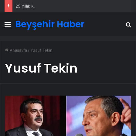
25 Yıllık Miras Davasında Gözler Temmuz Ayındaki Karar Duruşmasına Çevrildi
Beyşehir Haber
Menü
A
Anasayfa
/
Yusuf Tekin
Yusuf Tekin