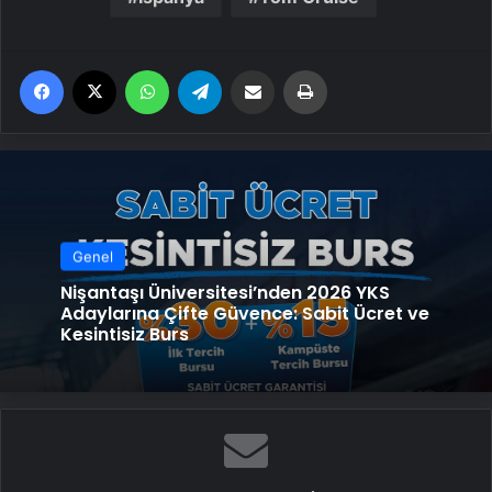
Facebook
X
WhatsApp
Telegram
Email'den paylaş
Yaz
Genel
Nişantaşı Üniversitesi’nden 2026 YKS
Adaylarına Çifte Güvence: Sabit Ücret ve
Kesintisiz Burs