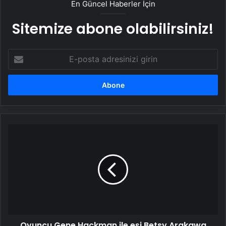
En Güncel Haberler İçin
Sitemize abone olabilirsiniz!
E-
posta
adresinizi
girin
Oyuncu
Gene
Hackman
ile
eşi
Betsy
Arakawa
ölümlerinden
iki
Oyuncu Gene Hackman ile eşi Betsy Arakawa
ay