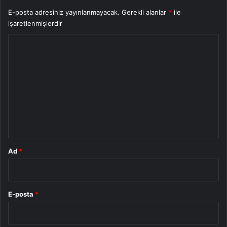
E-posta adresiniz yayınlanmayacak.
Gerekli alanlar
*
ile
işaretlenmişlerdir
Y
o
r
u
m
*
Ad
*
E-posta
*