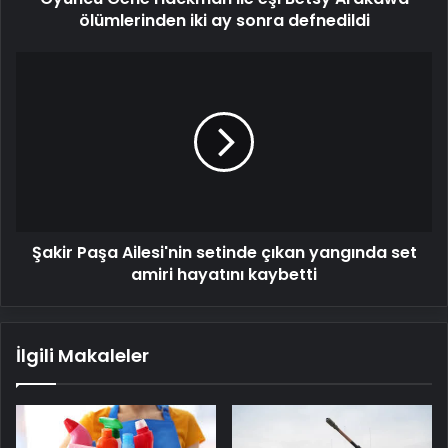
sonra
ölümlerinden iki ay sonra defnedildi
defnedildi
Şakir
Paşa
Ailesi'nin
setinde
çıkan
yangında
set
amiri
hayatını
Şakir Paşa Ailesi'nin setinde çıkan yangında set
kaybetti
amiri hayatını kaybetti
İlgili Makaleler