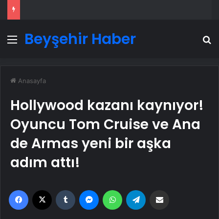
Beyşehir Haber
Menü
A
Anasayfa
Hollywood kazanı kaynıyor!
Oyuncu Tom Cruise ve Ana
de Armas yeni bir aşka
adım attı!
Facebook
X
Tumblr
Messenger
WhatsApp
Telegram
Email'den paylaş