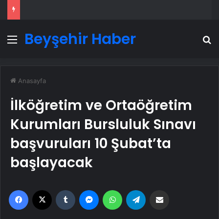
Beyşehir Haber
Menü
A
Anasayfa
İlköğretim ve Ortaöğretim
Kurumları Bursluluk Sınavı
başvuruları 10 Şubat’ta
başlayacak
Facebook
X
Tumblr
Messenger
WhatsApp
Telegram
Email'den paylaş