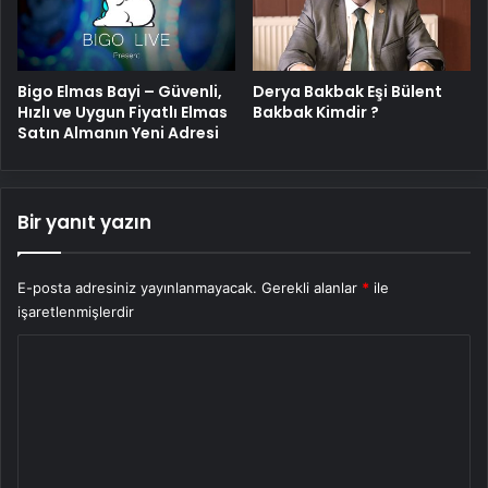
Bigo Elmas Bayi – Güvenli,
Derya Bakbak Eşi Bülent
Hızlı ve Uygun Fiyatlı Elmas
Bakbak Kimdir ?
Satın Almanın Yeni Adresi
Bir yanıt yazın
E-posta adresiniz yayınlanmayacak.
Gerekli alanlar
*
ile
işaretlenmişlerdir
Y
o
r
u
m