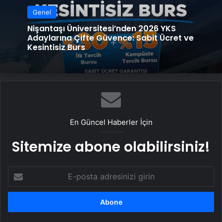
Genel
Nişantaşı Üniversitesi’nden 2026 YKS
Adaylarına Çifte Güvence: Sabit Ücret ve
Kesintisiz Burs
En Güncel Haberler İçin
Sitemize abone olabilirsiniz!
E-
posta
adresinizi
girin