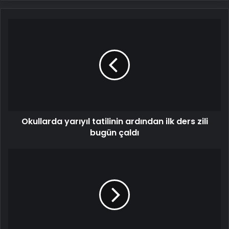
Okullarda
yarıyıl
tatilinin
ardından
ilk
ders
zili
bugün
çaldı
Okullarda yarıyıl tatilinin ardından ilk ders zili
bugün çaldı
Malatya'da
depremin
ikinci
yılı
nedeniyle
6
Şubat'ta
eğitime