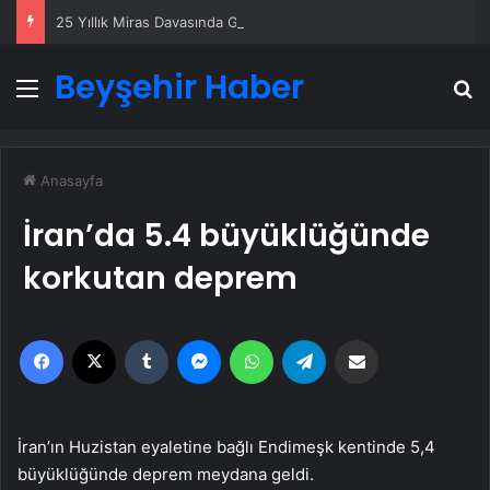
25 Yıllık Miras Davasında Gözler Temmuz Ayındaki Karar Duruşmasına Çevrildi
Beyşehir Haber
Menü
A
Anasayfa
İran’da 5.4 büyüklüğünde
korkutan deprem
Facebook
X
Tumblr
Messenger
WhatsApp
Telegram
Email'den paylaş
İran’ın Huzistan eyaletine bağlı Endimeşk kentinde 5,4
büyüklüğünde deprem meydana geldi.