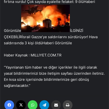
fırtına vurdu! Çok sayıda eyalette felaket: 9 ölü
Haberi
Görüntüle
İLGİNİZİ
ÇEKEBİLİR
İsrail Gazze’ye saldırılarını sürdürüyor! Hava
saldırısında 3 kişi öldü
Haberi Görüntüle
Haber Kaynak : MILLIYET.COM.TR
“Yayınlanan tüm haber ve diğer içerikler ile ilgili olarak
yasal bildirimlerinizi bize iletişim sayfası üzerinden iletiniz.
En kısa süre içerisinde bildirimlerinize geri dönüş
sağlanılacaktır.”
Facebook
X
WhatsApp
Telegram
Email'den paylaş
Yaz