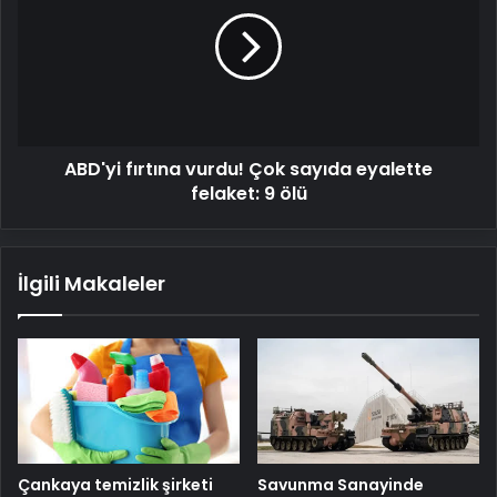
vurdu!
Çok
sayıda
eyalette
felaket:
9
ölü
ABD'yi fırtına vurdu! Çok sayıda eyalette
felaket: 9 ölü
İlgili Makaleler
Savunma Sanayinde
Çankaya temizlik şirketi