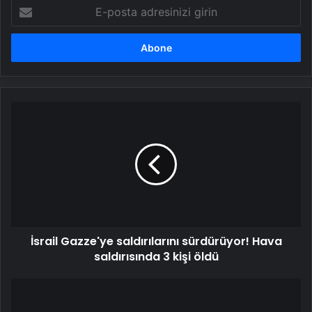
E-
posta
adresinizi
girin
İsrail
Gazze'ye
saldırılarını
sürdürüyor!
Hava
saldırısında
3
kişi
öldü
İsrail Gazze'ye saldırılarını sürdürüyor! Hava
saldırısında 3 kişi öldü
ABD'yi
fırtına