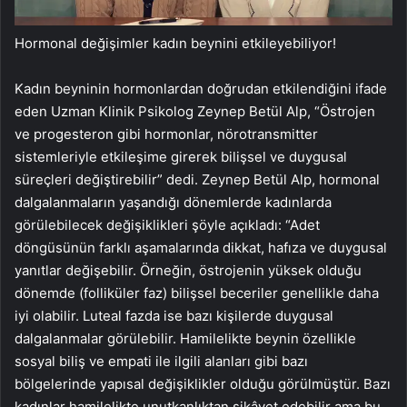
Hormonal değişimler kadın beynini etkileyebiliyor!
Kadın beyninin hormonlardan doğrudan etkilendiğini ifade
eden Uzman Klinik Psikolog Zeynep Betül Alp, “Östrojen
ve progesteron gibi hormonlar, nörotransmitter
sistemleriyle etkileşime girerek bilişsel ve duygusal
süreçleri değiştirebilir” dedi. Zeynep Betül Alp, hormonal
dalgalanmaların yaşandığı dönemlerde kadınlarda
görülebilecek değişiklikleri şöyle açıkladı: “Adet
döngüsünün farklı aşamalarında dikkat, hafıza ve duygusal
yanıtlar değişebilir. Örneğin, östrojenin yüksek olduğu
dönemde (folliküler faz) bilişsel beceriler genellikle daha
iyi olabilir. Luteal fazda ise bazı kişilerde duygusal
dalgalanmalar görülebilir. Hamilelikte beynin özellikle
sosyal biliş ve empati ile ilgili alanları gibi bazı
bölgelerinde yapısal değişiklikler olduğu görülmüştür. Bazı
kadınlar hamilelikte unutkanlıktan şikâyet edebilir ama bu