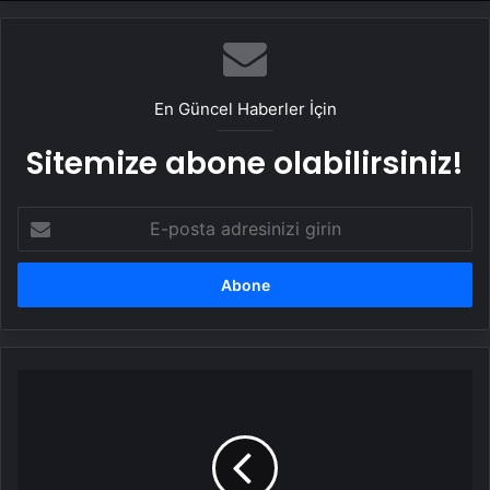
En Güncel Haberler İçin
Sitemize abone olabilirsiniz!
E-
posta
adresinizi
girin
Kafede
limonlusunu
isteyen
yandı!
Maden