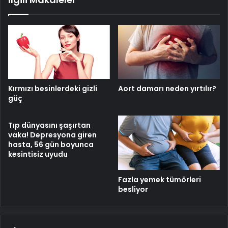
Kırmızı besinlerdeki gizli
Aort damarı neden yırtılır?
güç
Tıp dünyasını şaşırtan
vaka! Depresyona giren
hasta, 56 gün boyunca
kesintisiz uyudu
Fazla yemek tümörleri
besliyor