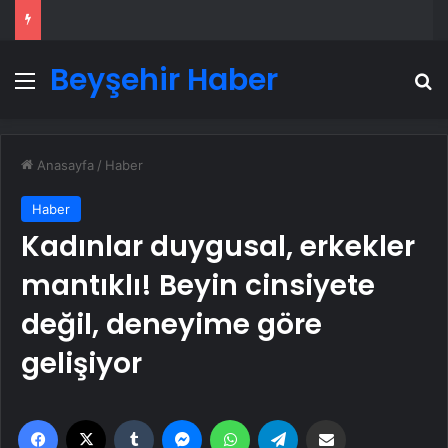
Beyşehir Haber
Menü
A
Anasayfa
/
Haber
Haber
Kadınlar duygusal, erkekler
mantıklı! Beyin cinsiyete
değil, deneyime göre
gelişiyor
Facebook
X
Tumblr
Messenger
WhatsApp
Telegram
Email'den paylaş