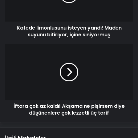
suyunu
bitiriyor,
içine
siniyormuş
Kafede limonlusunu isteyen yandı! Maden
suyunu bitiriyor, içine siniyormuş
İftara
çok
az
kaldı!
Akşama
ne
pişirsem
diye
düşünenlere
İftara çok az kaldı! Akşama ne pişirsem diye
çok
lezzetli
düşünenlere çok lezzetli üç tarif
üç
tarif
İlgili Makaleler