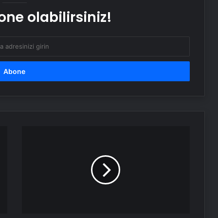
ne olabilirsiniz!
Ankara halı yıkama
HSK
kararları
Resmi
Gazete'de