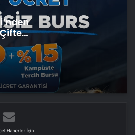
Serjoy : Dijital Medya Ajansı, Google
si’nden
Reklam Ajansı, SEO Ajansı ve Web
Tasarım Ajansı
Çifte
 ve
UETDS Nedir ? Uetds.com İle Akıllı
Dijital Taşımacılık Yazılımı
Bahçe Mobilyaları Seçimi ve Bahçe
Mobilya Takımı Rehberi
Tesisat borusu Seçimi ve
Fiyatlandırması
Keçiören Halı Yıkama: Temiz ve
Sağlıklı Halılar İçin Profesyonel
el Haberler İçin
Çözüm