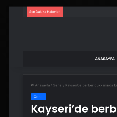
Son Dakika Haberleri
ANASAYFA
Anasayfa
/
Genel
/
Kayseri’de berber dükkanında bıç
Genel
Kayseri’de ber