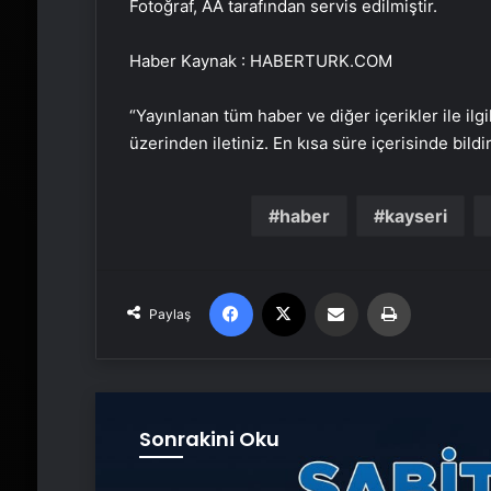
Fotoğraf, AA tarafından servis edilmiştir.
Haber Kaynak : HABERTURK.COM
“Yayınlanan tüm haber ve diğer içerikler ile ilgil
üzerinden iletiniz. En kısa süre içerisinde bildi
haber
kayseri
Facebook
X
Email'den paylaş
Yaz
Paylaş
Sonrakini Oku