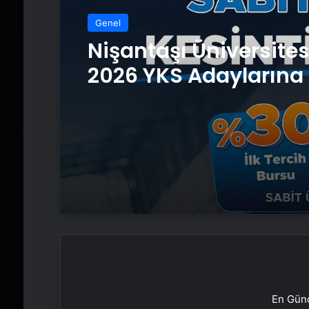
Genel
Nişantaşı Üniversite
2026 YKS Adaylarına 
Güvence: Sabit Ücret
Kesintisiz Burs
En Günc