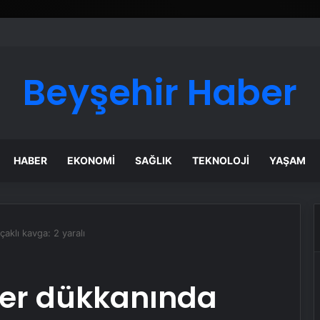
Beyşehir Haber
HABER
EKONOMI
SAĞLIK
TEKNOLOJI
YAŞAM
aklı kavga: 2 yaralı
ber dükkanında