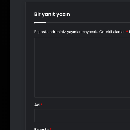
Bir yanıt yazın
E-posta adresiniz yayınlanmayacak.
Gerekli alanlar
*
i
Y
o
r
u
m
*
Ad
*
E-posta
*