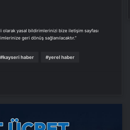
i olarak yasal bildirimlerinizi bize iletişim sayfası
rimlerinize geri dönüş sağlanılacaktır.”
Nişantaşı Üniversitesi’nden 2026 YKS
Adaylarına Çifte Güvence: Sabit
Ücret ve Kesintisiz Burs
kayseri haber
yerel haber
25 Yıllık Miras Davasında Gözler
Temmuz Ayındaki Karar
Duruşmasına Çevrildi
Ortopodoloji İle Diyabetik Ayak
Yarası Tedavisi
Zihnin Gizemli Sınırları ve Ötesi :
Nasılnedir.com