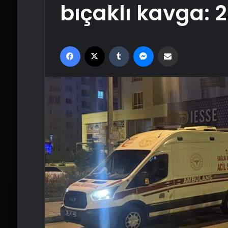
bıçaklı kavga: 2
Facebook
X
Tumblr
Messenger
Email'den paylaş