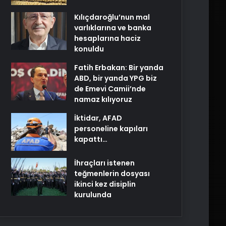
Kılıçdaroğlu’nun mal
varlıklarına ve banka
hesaplarına haciz
konuldu
Fatih Erbakan: Bir yanda
ABD, bir yanda YPG biz
de Emevi Camii’nde
namaz kılıyoruz
İktidar, AFAD
personeline kapıları
kapattı…
İhraçları istenen
teğmenlerin dosyası
ikinci kez disiplin
kurulunda