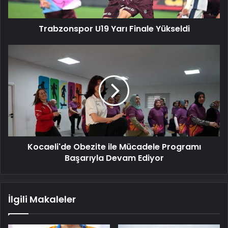
Trabzonspor U19 Yarı Finale Yükseldi
Kocaeli'de
Obezite
ile
Mücadele
Programı
Başarıyla
Devam
Ediyor
Kocaeli'de Obezite ile Mücadele Programı
Başarıyla Devam Ediyor
İlgili Makaleler