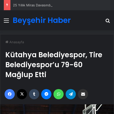
25 Yıllık Miras Davasında Gözler Temmuz Ayındaki Karar Duruşmasına Çevrildi
Beyşehir Haber
Menü
A
Anasayfa
Kütahya Belediyespor, Tire
Belediyespor’u 79-60
Mağlup Etti
Facebook
X
Tumblr
Messenger
WhatsApp
Telegram
Email'den paylaş