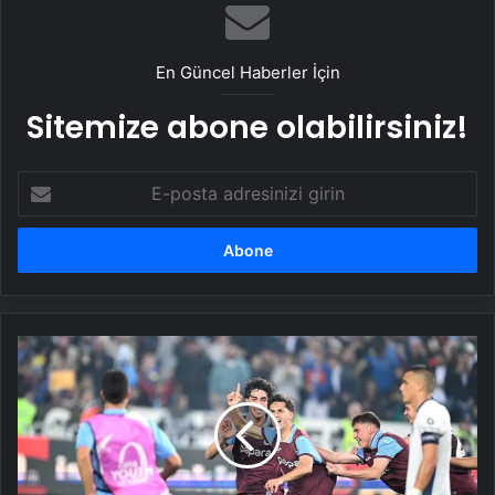
En Güncel Haberler İçin
Sitemize abone olabilirsiniz!
E-
posta
adresinizi
girin
Trabzonspor
U19
Yarı
Finale
Yükseldi