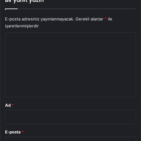
Bir yanıt yazın
E-posta adresiniz yayınlanmayacak.
Gerekli alanlar
*
ile
işaretlenmişlerdir
Y
o
r
u
m
*
Ad
*
E-posta
*