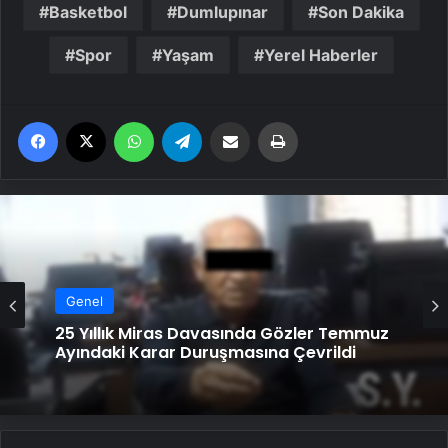
Basketbol
Dumlupınar
Son Dakika
Spor
Yaşam
Yerel Haberler
Facebook
X
WhatsApp
Telegram
Email'den paylaş
Yaz
Genel
25 Yıllık Miras Davasında Gözler Temmuz
Ayındaki Karar Duruşmasına Çevrildi