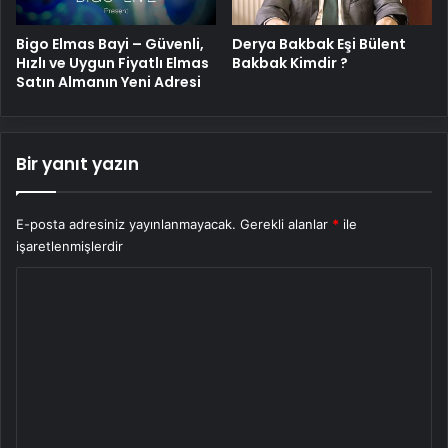
Bigo Elmas Bayi – Güvenli,
Derya Bakbak Eşi Bülent
Hızlı ve Uygun Fiyatlı Elmas
Bakbak Kimdir ?
Satın Almanın Yeni Adresi
Bir yanıt yazın
E-posta adresiniz yayınlanmayacak.
Gerekli alanlar
*
ile
işaretlenmişlerdir
Y
o
r
u
m
*