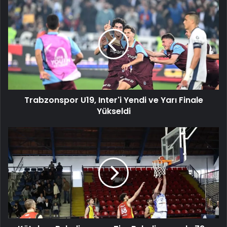
Trabzonspor
U19,
Inter'i
Yendi
ve
Yarı
Finale
Yükseldi
Trabzonspor U19, Inter'i Yendi ve Yarı Finale
Yükseldi
Kütahya
Belediyespor,
Tire
Belediyespor'u
79-
60
Mağlup
Etti