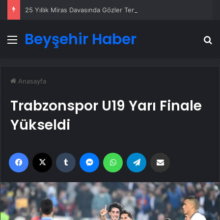
25 Yıllık Miras Davasında Gözler Temmuz Ayındaki Karar Duruşmasına Çevrildi
Beyşehir Haber
Menü
A
Anasayfa
Trabzonspor U19 Yarı Finale
Yükseldi
Facebook
X
Tumblr
Messenger
WhatsApp
Telegram
Email'den paylaş