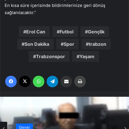
En kısa süre içerisinde bildirimlerinize geri dönüş
sağlanılacaktır.”
Erol Can
Futbol
Gençlik
Son Dakika
Spor
trabzon
Trabzonspor
Yaşam
Facebook
X
WhatsApp
Telegram
Email'den paylaş
Yaz
Genel