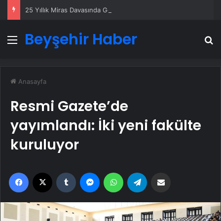
25 Yıllık Miras Davasında Gözler Temmuz Ayındaki Karar Duruşmasına Çevrildi
Beyşehir Haber
Menü
A
Anasayfa
Resmi Gazete’de
yayımlandı: İki yeni fakülte
kuruluyor
Facebook
X
Tumblr
Messenger
WhatsApp
Telegram
Email'den paylaş