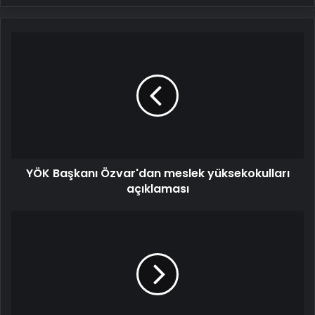
YÖK
Başkanı
Özvar'dan
meslek
yüksekokulları
açıklaması
YÖK Başkanı Özvar'dan meslek yüksekokulları
açıklaması
YÖK
Başkanı
duyurdu:
Açık
öğretim
fakülteleri
değişiyor!