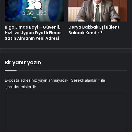
Bigo Elmas Bayi – Güvenli,
Derya Bakbak Eşi Bülent
Hızlı ve Uygun Fiyatlı Elmas
Bakbak Kimdir ?
Satın Almanın Yeni Adresi
Bir yanıt yazın
E-posta adresiniz yayınlanmayacak.
Gerekli alanlar
*
ile
işaretlenmişlerdir
Y
o
r
u