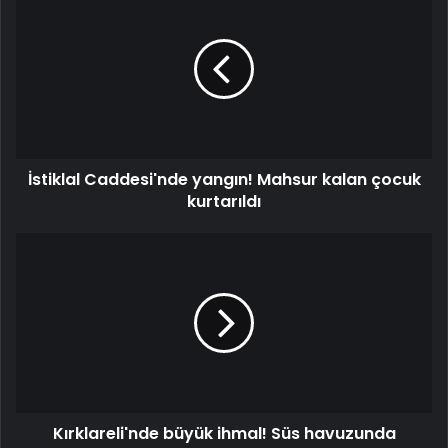
Caddesi'nde
yangın!
Mahsur
kalan
çocuk
kurtarıldı
İstiklal Caddesi'nde yangın! Mahsur kalan çocuk
kurtarıldı
Kırklareli'nde
büyük
ihmal!
Süs
havuzunda
elektrik
akımına
kapıldılar
Kırklareli'nde büyük ihmal! Süs havuzunda