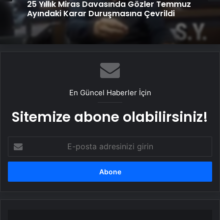
25 Yıllık Miras Davasında Gözler Temmuz
Ayındaki Karar Duruşmasına Çevrildi
En Güncel Haberler İçin
Sitemize abone olabilirsiniz!
E-
posta
adresinizi
girin
İstiklal