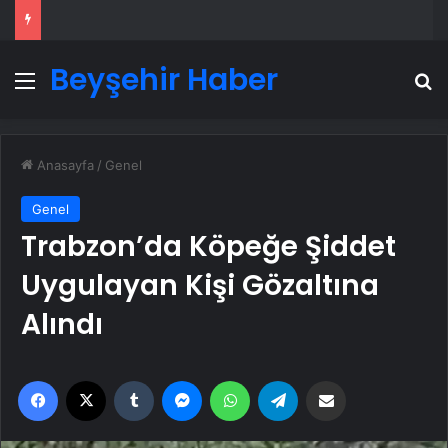
Beyşehir Haber
Menü
A
Anasayfa
/
Genel
Genel
Trabzon’da Köpeğe Şiddet
Uygulayan Kişi Gözaltına
Alındı
Facebook
X
Tumblr
Messenger
WhatsApp
Telegram
Email'den paylaş