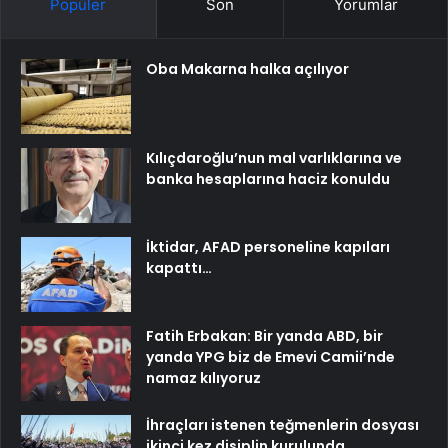
Popüler
Son
Yorumlar
Oba Makarna halka açılıyor
Kılıçdaroğlu’nun mal varlıklarına ve
banka hesaplarına haciz konuldu
İktidar, AFAD personeline kapıları
kapattı…
Fatih Erbakan: Bir yanda ABD, bir
yanda YPG biz de Emevi Camii’nde
namaz kılıyoruz
İhraçları istenen teğmenlerin dosyası
ikinci kez disiplin kurulunda