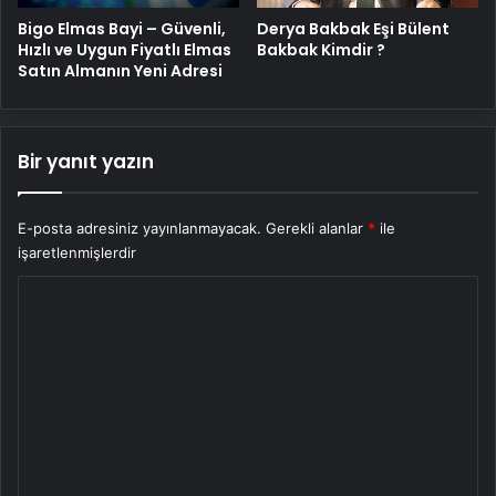
Bigo Elmas Bayi – Güvenli,
Derya Bakbak Eşi Bülent
Hızlı ve Uygun Fiyatlı Elmas
Bakbak Kimdir ?
Satın Almanın Yeni Adresi
Bir yanıt yazın
E-posta adresiniz yayınlanmayacak.
Gerekli alanlar
*
ile
işaretlenmişlerdir
Y
o
r
u
m
*