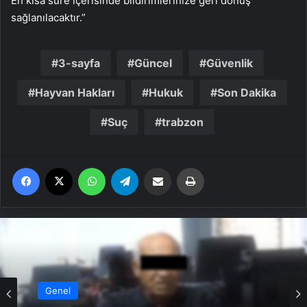
En kısa süre içerisinde bildirimlerinize geri dönüş
sağlanılacaktır.”
3-sayfa
Güncel
Güvenlik
Hayvan Hakları
Hukuk
Son Dakika
Suç
trabzon
Facebook
X
WhatsApp
Telegram
Email'den paylaş
Yaz
Genel