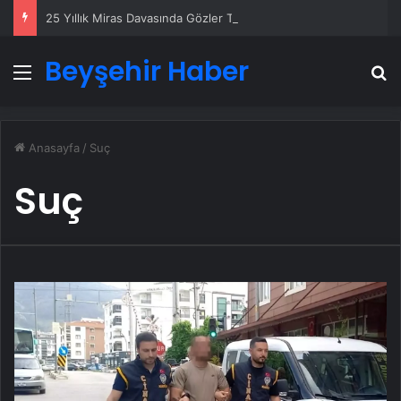
25 Yıllık Miras Davasında Gözler Temmuz Ayındaki Karar Duruşmasına Çevrildi
Beyşehir Haber
Menü
A
Anasayfa
/
Suç
Suç