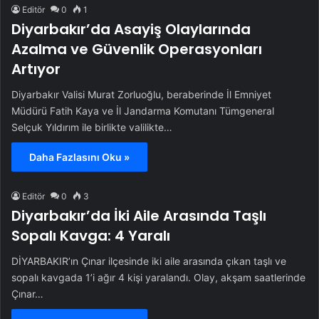
Editör
0
1
Diyarbakır’da Asayiş Olaylarında
Azalma ve Güvenlik Operasyonları
Artıyor
Diyarbakır Valisi Murat Zorluoğlu, beraberinde İl Emniyet
Müdürü Fatih Kaya ve İl Jandarma Komutanı Tümgeneral
Selçuk Yıldırım ile birlikte valilikte…
Daha Fazlasını Oku »
Editör
0
3
Diyarbakır’da İki Aile Arasında Taşlı
Sopalı Kavga: 4 Yaralı
DİYARBAKIR’ın Çınar ilçesinde iki aile arasında çıkan taşlı ve
sopalı kavgada 1’i ağır 4 kişi yaralandı. Olay, akşam saatlerinde
Çınar…