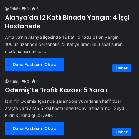
Editör
0
5
Alanya’da 12 Katlı Binada Yangın: 4 İşçi
Hastanede
Antalya’nın Alanya ilçesinde 12 katlı binada çıkan yangın,
100’ün üzerinde personelin 23 itafiye aracı ile 3 saat süren
müdahalesi sonucu…
Daha Fazlasını Oku »
Haber
Editör
0
0
Ödemiş’te Trafik Kazası: 5 Yaralı
İzmir’in Ödemiş ilçesinde şarampole yuvarlanan hafif ticari
araçta yaralanan 5 kişi hastanede tedavi altına alındı. Seydi
K’nin kullandığı 35 AGH…
Daha Fazlasını Oku »
Haber