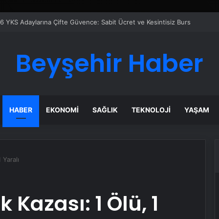
er Temmuz Ayındaki Karar Duruşmasına Çevrildi
Beyşehir Haber
HABER
EKONOMI
SAĞLIK
TEKNOLOJI
YAŞAM
 Yaralı
 Kazası: 1 Ölü, 1