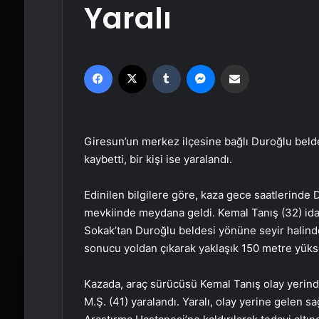
Yaralı
Facebook
X
Tumblr
Messenger
Email'den paylaş
Giresun’un merkez ilçesine bağlı Duroğlu belde
kaybetti, bir kişi ise yaralandı.
Edinilen bilgilere göre, kaza gece saatlerinde
mevkiinde meydana geldi. Kemal Tanış (32) id
Sokak’tan Duroğlu beldesi yönüne seyir halin
sonucu yoldan çıkarak yaklaşık 150 metre yüks
Kazada, araç sürücüsü Kemal Tanış olay yerind
M.Ş. (41) yaralandı. Yaralı, olay yerine gelen s