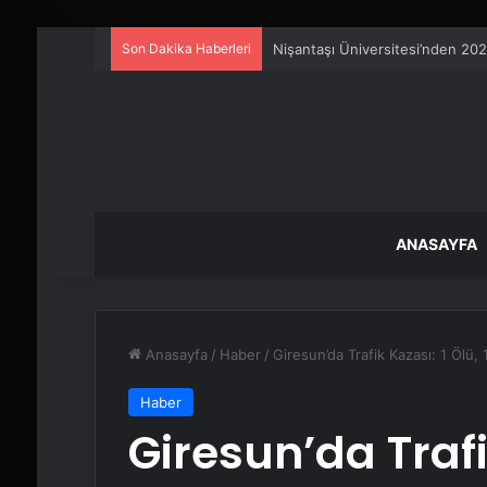
Son Dakika Haberleri
25 Yıllık Miras Davasında Gözl
ANASAYFA
Anasayfa
/
Haber
/
Giresun’da Trafik Kazası: 1 Ölü, 1
Haber
Giresun’da Trafik