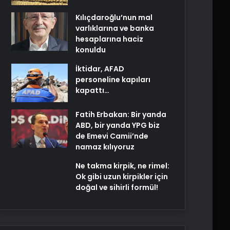
Kılıçdaroğlu’nun mal
varlıklarına ve banka
hesaplarına haciz
konuldu
İktidar, AFAD
personeline kapıları
kapattı…
Fatih Erbakan: Bir yanda
ABD, bir yanda YPG biz
de Emevi Camii’nde
namaz kılıyoruz
Ne takma kirpik, ne rimel:
Ok gibi uzun kirpikler için
doğal ve sihirli formül!