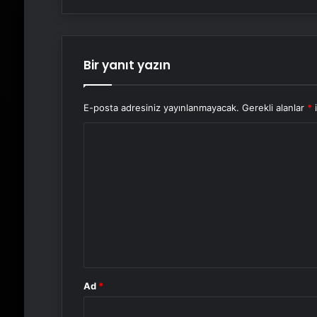
Bir yanıt yazın
E-posta adresiniz yayınlanmayacak.
Gerekli alanlar
*
i
Y
o
r
u
m
*
Ad
*