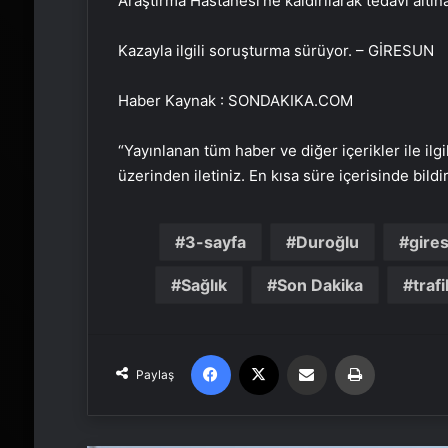
Araştırma Hastanesi’ne kaldırılarak tedavi altına
Kazayla ilgili soruşturma sürüyor. – GİRESUN
Haber Kaynak : SONDAKIKA.COM
“Yayınlanan tüm haber ve diğer içerikler ile ilgil
üzerinden iletiniz. En kısa süre içerisinde bildi
3-sayfa
Duroğlu
gire
Sağlık
Son Dakika
trafi
Facebook
X
Email'den paylaş
Yaz
Paylaş