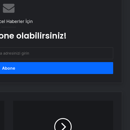
Nikah dairelerinde 05.05.25 çılgınlığı
Ulaş Gölü bu yıl sessiz: Göçmen
el Haberler İçin
kuşlar neden gelmedi?
ne olabilirsiniz!
Caretta carettalar için geri sayım
başladı
‘Yaren’ leyleğin 2 yavrusu
yumurtadan çıktı
Simpsonlar’ın 2025 Kehaneti: Tüm
Erzincan'da
dünya karanlığa mı gömülecek?
Uyuşturucu
Operasyonu
Bilim kanıtladı: Bir jest yetiyor, işte