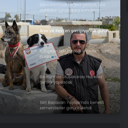
Bilim kanıtladı: Bir jest yetiyor, işte
dakikalar içinde karşı konulmaz
olmanın yolu!
Ares ve Rex’ten şampiyonluk gururu
Bahçesindeki toprağı sürerken ‘tarih’
buldu
Bodrum’da Uluslararası Hıdrellez
Şenliği yapılacak
Siirt Bacavan Yaylası’nda benekli
semenderler görüntülendi