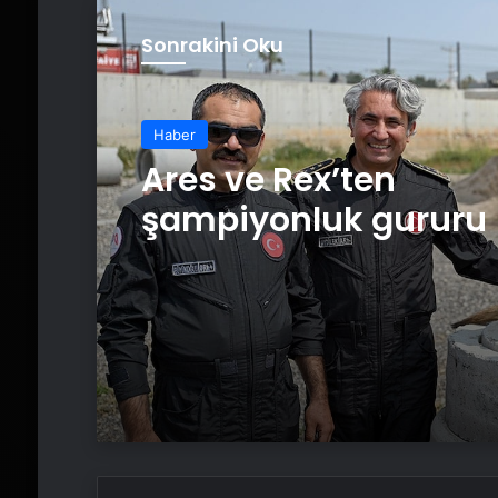
Sonrakini Oku
Haber
Ares ve Rex’ten
şampiyonluk gururu