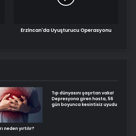
dakikalar içinde karşı konulmaz
olmanın yolu!
Ares ve Rex’ten şampiyonluk gururu
Erzincan'da Uyuşturucu Operasyonu
Bahçesindeki toprağı sürerken ‘tarih’
buldu
Bodrum’da Uluslararası Hıdrellez
Şenliği yapılacak
Tıp dünyasını şaşırtan vaka!
Depresyona giren hasta, 56
Siirt Bacavan Yaylası’nda benekli
gün boyunca kesintisiz uyudu
semenderler görüntülendi
 neden yırtılır?