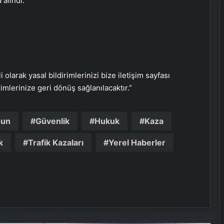
 alındı.
Nikah dairelerinde 05.05.25 çılgınlığı
Ulaş Gölü bu yıl sessiz: Göçmen
kuşlar neden gelmedi?
i olarak yasal bildirimlerinizi bize iletişim sayfası
rimlerinize geri dönüş sağlanılacaktır.”
Caretta carettalar için geri sayım
başladı
sun
Güvenlik
Hukuk
Kaza
‘Yaren’ leyleğin 2 yavrusu
k
Trafik Kazaları
Yerel Haberler
yumurtadan çıktı
Simpsonlar’ın 2025 Kehaneti: Tüm
dünya karanlığa mı gömülecek?