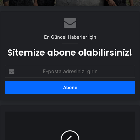
En Güncel Haberler İçin
Sitemize abone olabilirsiniz!
E-
posta
adresinizi
girin
Kansere
yol
açan
10