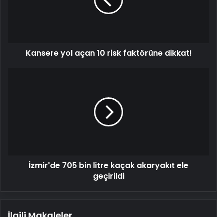
risk
faktörüne
dikkat!
Kansere yol açan 10 risk faktörüne dikkat!
İzmir'de
705
bin
litre
kaçak
akaryakıt
ele
geçirildi
İzmir'de 705 bin litre kaçak akaryakıt ele
geçirildi
İlgili Makaleler