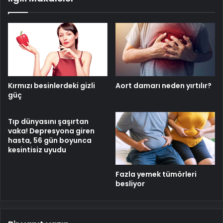
Kırmızı besinlerdeki gizli
Aort damarı neden yırtılır?
güç
Tıp dünyasını şaşırtan
vaka! Depresyona giren
hasta, 56 gün boyunca
kesintisiz uyudu
Fazla yemek tümörleri
besliyor