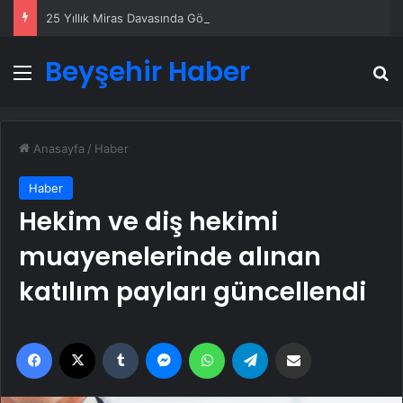
25 Yıllık Miras Davasında Gözler Temmuz Ayındaki Karar Duruşmasına Çevrildi
Beyşehir Haber
Menü
A
Anasayfa
/
Haber
Haber
Hekim ve diş hekimi
muayenelerinde alınan
katılım payları güncellendi
Facebook
X
Tumblr
Messenger
WhatsApp
Telegram
Email'den paylaş