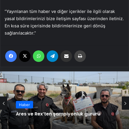
“Yayınlanan tüm haber ve diğer içerikler ile ilgili olarak
yasal bildirimlerinizi bize iletişim sayfası üzerinden iletiniz.
En kısa süre içerisinde bildirimlerinize geri dönüş
sağlanılacaktır.”
Facebook
X
WhatsApp
Telegram
Email'den paylaş
Yaz
Haber
Ares ve Rex’ten şampiyonluk gururu