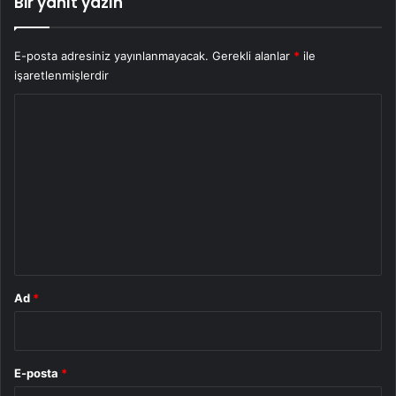
Bir yanıt yazın
E-posta adresiniz yayınlanmayacak.
Gerekli alanlar
*
ile
işaretlenmişlerdir
Y
o
r
u
m
*
Ad
*
E-posta
*