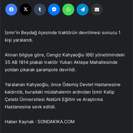
Facebook
X
Tumblr
Messenger
WhatsApp
Telegram
Email'den paylaş
İzmir’in Beydağ ilçesinde traktörün devrilmesi sonucu 1
kişi yaralandı.
Alınan bilgiye göre, Cengiz Kahyaoğlu (66) yönetimindeki
35 AB 1814 plakalı traktör Yukarı Aktepe Mahallesinde
yoldan çıkarak şarampole devrildi.
Yaralanan Kahyaoğlu, önce Ödemiş Devlet Hastanesine
kaldırıldı, buradaki müdahalenin ardından İzmir Katip
Çelebi Üniversitesi Atatürk Eğitim ve Araştırma
Hastanesine sevk edildi.
Haber Kaynak : SONDAKIKA.COM