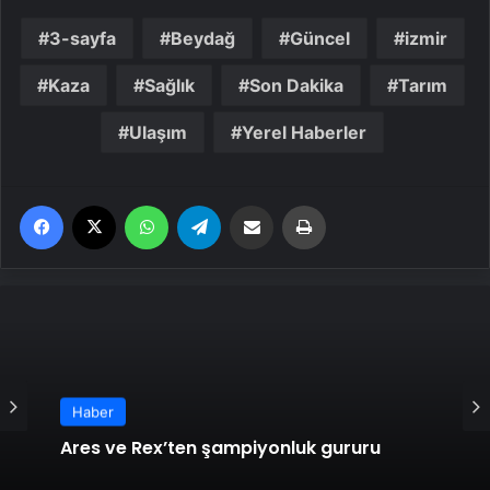
3-sayfa
Beydağ
Güncel
izmir
Kaza
Sağlık
Son Dakika
Tarım
Ulaşım
Yerel Haberler
Facebook
X
WhatsApp
Telegram
Email'den paylaş
Yaz
Haber
Ares ve Rex’ten şampiyonluk gururu