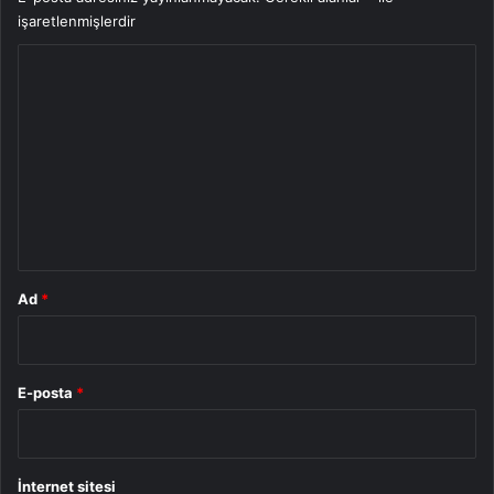
işaretlenmişlerdir
Y
o
r
u
m
*
Ad
*
E-posta
*
İnternet sitesi