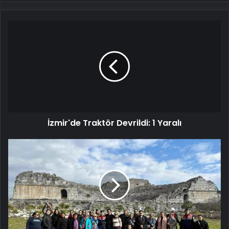
İzmir'de
Traktör
Devrildi:
1
Yaralı
İzmir'de Traktör Devrildi: 1 Yaralı
Didim'de
Yabancı
Turistlere
Bilgilendirme