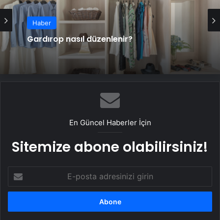
Haber
Gardırop nasıl düzenlenir?
En Güncel Haberler İçin
Sitemize abone olabilirsiniz!
E-
posta
adresinizi
girin