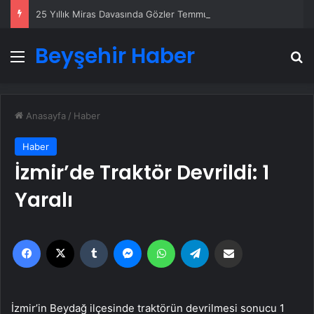
25 Yıllık Miras Davasında Gözler Temmuz Ayındaki Karar Duruşmasına Çevrildi
Beyşehir Haber
Menü
A
Anasayfa
/
Haber
Haber
İzmir’de Traktör Devrildi: 1
Yaralı
Facebook
X
Tumblr
Messenger
WhatsApp
Telegram
Email'den paylaş
İzmir’in Beydağ ilçesinde traktörün devrilmesi sonucu 1