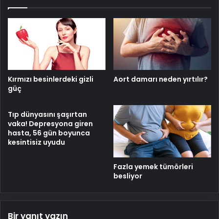
Kırmızı besinlerdeki gizli
Aort damarı neden yırtılır?
güç
Tıp dünyasını şaşırtan
vaka! Depresyona giren
hasta, 56 gün boyunca
kesintisiz uyudu
Fazla yemek tümörleri
besliyor
Bir yanıt yazın