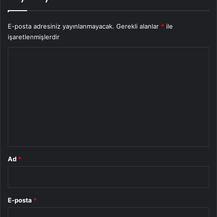
E-posta adresiniz yayınlanmayacak.
Gerekli alanlar
*
ile
işaretlenmişlerdir
Y
o
r
u
m
*
Ad
*
E-posta
*