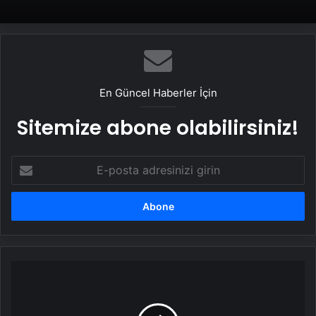
En Güncel Haberler İçin
Sitemize abone olabilirsiniz!
E-
posta
adresinizi
girin
Samsun'da
Trafik
Kazaları
Artışta