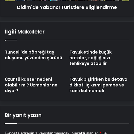
Didim'de Yabancı Turistlere Bilgilendirme
İlgili Makaleler
Tunceli’de böbreği taş
Tavuk etinde küçük
oluşumu yüzünden çürüdü
hatalar, sağlığınızı
tehlikeye atabilir
Üzüntü kanser nedeni
Tavuk pişirirken bu detaya
olabilir mi? Uzmanlar ne
dikkat! İç kısmı pembe ve
diyor?
kanlı kalmamalı
Bir yanıt yazın
E-posta adresiniz yayınlanmayacak.
Gerekli alanlar
*
ile